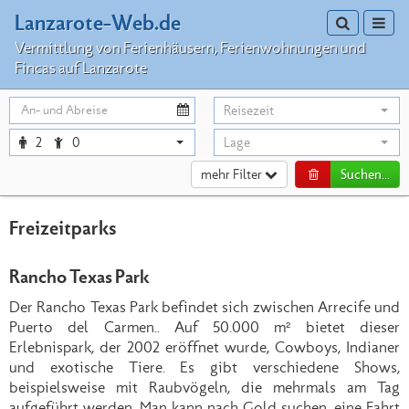
Lanzarote-Web.de
Toggle sea
Toggl
Vermittlung von Ferienhäusern, Ferienwohnungen und
Fincas auf Lanzarote
Reisezeit
2
0
Lage
mehr Filter
Suchen...
Freizeitparks
Rancho Texas Park
Der Rancho Texas Park befindet sich zwischen Arrecife und
Puerto del Carmen.. Auf 50.000 m² bietet dieser
Erlebnispark, der 2002 eröffnet wurde, Cowboys, Indianer
und exotische Tiere. Es gibt verschiedene Shows,
beispielsweise mit Raubvögeln, die mehrmals am Tag
aufgeführt werden. Man kann nach Gold suchen, eine Fahrt