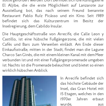
sollte gefördert werden. Dort befindet sich die Kunstgalerie
El Aljibe, die die erste Möglichkeit auf Lanzarote zur
Ausstellung bot, das nach seinem Freund benannte
Restaurant Pablo Ruíz Picásso und ein Kino. Seit 1989
befindet sich das Kulturzentrum im Besitz der
Inselregierung, dem Cabildo Insular.
Die Hauptgeschäftsstraße von Arrecife, die Calle Leon y
Castillo, ist eine hübsche Fußgängerzone, die mit vielen
Cafés und Bars zum Verweilen einlädt. Am Ende dieser
Einkaufsstraße, mitten in der Stadt, findet man die Lagune
Charco San Ginés, die mit einem kleinen Kanal mit dem Meer
verbunden ist und mit einer Fußgängerpromenade umgeben
ist. Nachts ist die Promenade beleuchtet und bietet so einen
wirklich hübschen Anblick.
In Arrecife befindet sich
das höchste Gebäude der
Insel, das Gran Hotel mit
15 Etagen, welches in den
1970er Jahren erbaut
wurde, aus