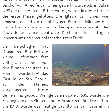
die erste Kirche, die Iglesia San Ginés erbaut, die dem ersten
Bischof von Arrecife, San Ginés, geweiht wurde. Als im Jahre
1798 der neue Hafen eröffnet wurde, wurde in dieser Kirche
die erste Messe gehalten. Die Iglesia San Ginés war
umgestaltet und zur unabhängigen Pfarrei erklärt worden
und erhielt damals schon ihr heutiges Aussehen. An der
Plaza de las Palmas steht diese Kirche mit dreischiffigem
Innnenraum und einer holzgeschnitzten Decke.
Der berüchtigte Pirat
Dogan zerstörte 1571 die
kleine Hafenstadt fast
völlig. Um sich besser vor
den Piraten schützen zu
können, wurde 1574 das
Castillo de San Gabriel
auf der kleinen,
vorgelagerten Insel Islote
de Fermina gebaut. Wenige Jahre später, 1586, wurde die
Festung von dem Piraten Morato Arraez zerstört. Daraufhin,
um 1590, wurde das heutige Castillo de San Gabriel im