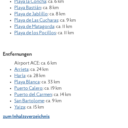
Playa la Concha
: ca. 6 km
Playa Bastián
: ca. 8 km
Playa de Jablillo
: ca. 8 km
Playa de Las Cucharas
: ca. 9 km
Playa de Matagorda
: ca. 11 km
Playa de los Pocillos
: ca. 11 km
Entfernungen
Airport ACE: ca. 6 km
Arrieta
: ca. 24 km
Haría
: ca. 28 km
Playa Blanca
: ca. 33 km
Puerto Calero
: ca. 19 km
Puerto del Carmen
: ca. 14 km
San Bartolome
: ca. 9 km
Yaiza
: ca. 15 km
zum Inhaltsverzeichnis