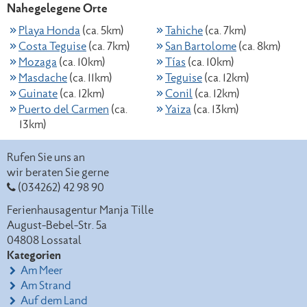
Nahegelegene Orte
Playa Honda
(ca. 5km)
Tahiche
(ca. 7km)
Costa Teguise
(ca. 7km)
San Bartolome
(ca. 8km)
Mozaga
(ca. 10km)
Tías
(ca. 10km)
Masdache
(ca. 11km)
Teguise
(ca. 12km)
Guinate
(ca. 12km)
Conil
(ca. 12km)
Puerto del Carmen
(ca.
Yaiza
(ca. 13km)
13km)
Rufen Sie uns an
wir beraten Sie gerne
(034262) 42 98 90
Ferienhausagentur Manja Tille
August-Bebel-Str. 5a
04808
Lossatal
Kategorien
Am Meer
Am Strand
Auf dem Land