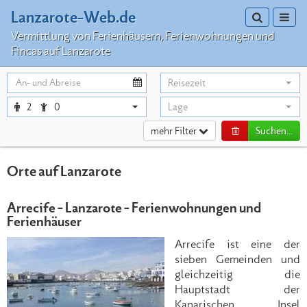
Lanzarote-Web.de
Toggle sea
Toggl
Vermittlung von Ferienhäusern, Ferienwohnungen und
Fincas auf Lanzarote
Reisezeit
2
0
Lage
mehr Filter
Suchen...
Orte auf Lanzarote
Arrecife - Lanzarote - Ferienwohnungen und
Ferienhäuser
Arrecife ist eine der
sieben Gemeinden und
gleichzeitig die
Hauptstadt der
Kanarischen Insel