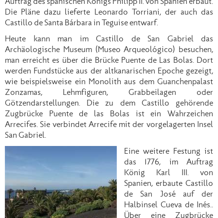
Auftrag des spanischen Königs Philipp II. von Spanien erbaut.
Die Pläne dazu lieferte Leonardo Torriani, der auch das
Castillo de Santa Bárbara in Teguise entwarf.
Heute kann man im Castillo de San Gabriel das
Archäologische Museum (Museo Arqueológico) besuchen,
man erreicht es über die Brücke Puente de Las Bolas. Dort
werden Fundstücke aus der altkanarischen Epoche gezeigt,
wie beispielsweise ein Monolith aus dem Guanchenpalast
Zonzamas, Lehmfiguren, Grabbeilagen oder
Götzendarstellungen. Die zu dem Castillo gehörende
Zugbrücke Puente de las Bolas ist ein Wahrzeichen
Arrecifes. Sie verbindet Arrecife mit der vorgelagerten Insel
San Gabriel.
Eine weitere Festung ist
das 1776, im Auftrag
König Karl III. von
Spanien, erbaute Castillo
de San José auf der
Halbinsel Cueva de Inés..
Über eine Zugbrücke